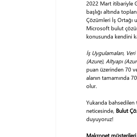
2022 Mart itibariyle 
başlığı altında toplan
Çözümleri İş Ortağı u
Microsoft bulut çözüm
konusunda kendini kanı
İş Uygulamaları, Ver
(Azure), Altyapı (Az
puan üzerinden 70 ve 
alanın tamamında 70 v
olur.
Yukarıda bahsedilen 
neticesinde, 
Bulut Çö
duyuyoruz!
Makronet müşterileri i