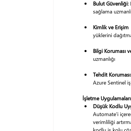
Bulut Güvenliği: 
sağlama uzmanlı
Kimlik ve Erişim  
yüklerini dağıtma
Bilgi Koruması ve
uzmanlığı
Tehdit Koruması:
Azure Sentinel i
İşletme Uygulamaları
Düşük Kodlu Uygu
Automate'i içeren
verimliliği artırm
kodlu iş kolu çö