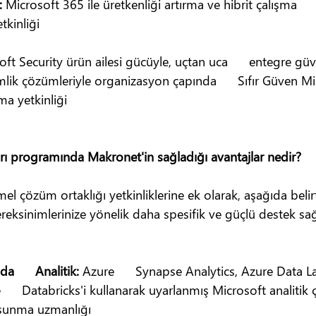
 
Microsoft 365 ile üretkenliği artırma ve hibrit çalışma    
tkinliği
oft Security ürün ailesi gücüyle, uçtan uca      entegre güv
lik çözümleriyle organizasyon çapında      Sıfır Güven Mi
ma yetkinliği
rı programında Makronet'in sağladığı avantajlar nedir?
mel çözüm ortaklığı yetkinliklerine ek olarak, aşağıda belirt
ereksinimlerinize yönelik daha spesifik ve güçlü destek sağ
a      Analitik: 
Azure      Synapse Analytics, Azure Data L
     Databricks'i kullanarak uyarlanmış Microsoft analitik 
 sunma uzmanlığı