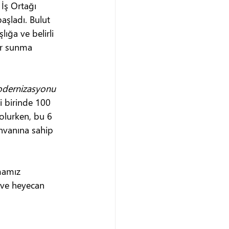
İş Ortağı 
aşladı. Bulut 
ığa ve belirli 
er sunma 
Modernizasyonu 
i birinde 100 
olurken, bu 6 
nvanına sahip 
amız 
ve heyecan 