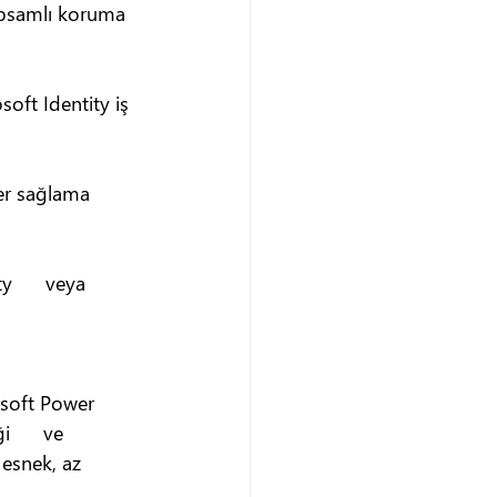
kapsamlı koruma 
soft Identity iş 
iler sağlama 
      veya 
osoft Power 
      ve 
 esnek, az 