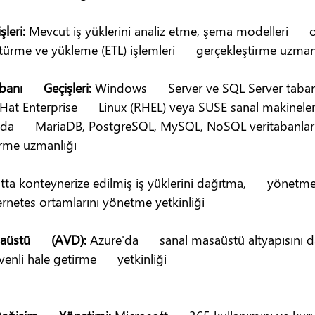
leri: 
Mevcut iş yüklerini analiz etme, şema modelleri     
ürme ve yükleme (ETL) işlemleri      gerçekleştirme uzman
anı      Geçişleri: 
Windows      Server ve SQL Server tabanl
 Hat Enterprise      Linux (RHEL) veya SUSE sanal makinele
da      MariaDB, PostgreSQL, MySQL, NoSQL veritabanların
çirme uzmanlığı
tta konteynerize edilmiş iş yüklerini dağıtma,      yönetm
ernetes ortamlarını yönetme yetkinliği
üstü      (AVD): 
Azure'da      sanal masaüstü altyapısını 
enli hale getirme      yetkinliği