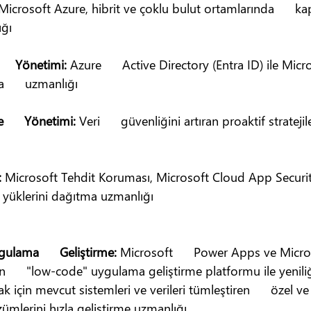
Microsoft Azure, hibrit ve çoklu bulut ortamlarında      
ğı
    Yönetimi: 
Azure      Active Directory (Entra ID) ile Micro
      uzmanlığı
      Yönetimi: 
Veri      güvenliğini artıran proaktif stratej
 
Microsoft Tehdit Koruması, Microsoft Cloud App Security
ş yüklerini dağıtma uzmanlığı
lama      Geliştirme: 
Microsoft      Power Apps ve Micr
      "low-code" uygulama geliştirme platformu ile yeniliği
ak için mevcut sistemleri ve verileri tümleştiren      özel ve
zümlerini hızla geliştirme uzmanlığı