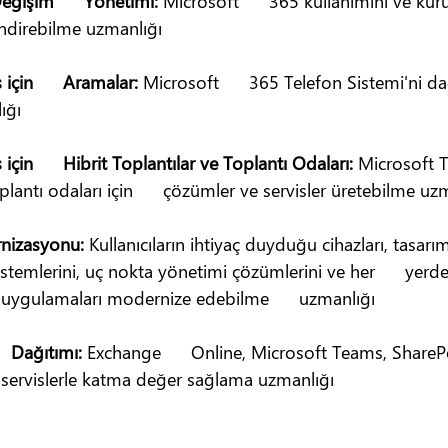
ğişim      Yönetimi: 
Microsoft      365 kullanımını ve kur
endirebilme uzmanlığı
çin      Aramalar: 
Microsoft      365 Telefon Sistemi'ni d
ığı
çin      Hibrit Toplantılar ve Toplantı Odaları: 
Microsoft 
oplantı odaları için      çözümler ve servisler üretebilme uz
nizasyonu: 
Kullanıcıların ihtiyaç duyduğu cihazları, tasarım
istemlerini, uç nokta yönetimi çözümlerini ve her      yerden
lı uygulamaları modernize edebilme      uzmanlığı
   Dağıtımı: 
Exchange      Online, Microsoft Teams, ShareP
 servislerle katma değer sağlama uzmanlığı