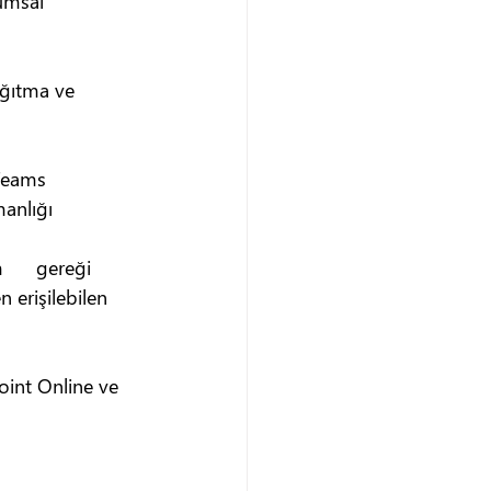
umsal 
ağıtma ve 
Teams 
manlığı
      gereği 
 erişilebilen 
oint Online ve 