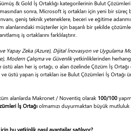
Gümüş & Gold İş Ortaklığı kategorilerinin Bulut Çözümleri 
masından sonra, Microsoft iş ortakları için yeni bir süreç b
nvanı, geniş teknik yeteneklere, beceri ve eğitime adanmışl
 alanlarındaki müşteriler için başarılı bir şekilde çözüml
tlamış iş ortaklarını farklılaştırır.
i ve Yapay Zeka (Azure), Dijital İnovasyon ve Uygulama 
ure), Modern Çalışma
 ve 
Güvenlik
 yetkinliklerinden herhang
üstü alan her iş ortağı, o alan özelinde Çözüm İş Ortağı 
e üstü yapan iş ortakları ise Bulut Çözümleri İş Ortağı ü
tüm alanlarda Makronet / Noventiq olarak 
100/100
 yapm
zümleri İş Ortağı
 olmamızı duyurmaktan büyük mutluluk 
çin bu yetkinlik nasıl avantajlar sağlıyor?