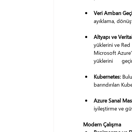
Veri Ambarı Geçiş
ayıklama, dönüşt
Altyapı ve Veritab
yüklerini ve Red
Microsoft Azure'
yüklerini      ge
Kubernetes: 
Bulu
barındırılan Kub
Azure Sanal Masa
iyileştirme ve güv
Modern Çalışma