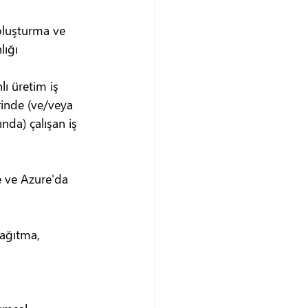
 oluşturma ve 
lığı
ı üretim iş 
rinde (ve/veya 
da) çalışan iş 
e ve Azure'da 
dağıtma, 