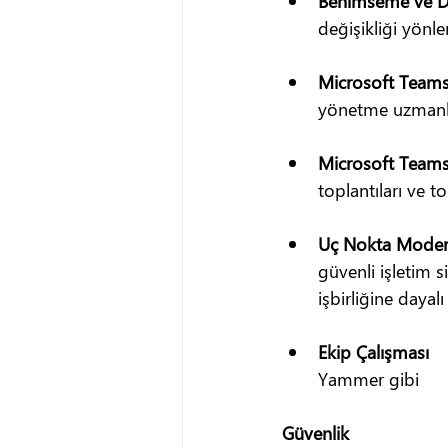
Benimseme ve De
değişikliği yönl
Microsoft Teams i
yönetme uzmanl
Microsoft Teams i
toplantıları ve t
Uç Nokta Moder
güvenli işletim s
işbirliğine daya
Ekip Çalışması   
Yammer gibi     
Güvenlik