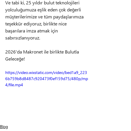
Ve tabi ki, 25 yıldır bulut teknolojileri 
yolculuğumuza eşlik eden çok değerli 
müşterilerimize ve tüm paydaşlarımıza 
teşekkür ediyoruz, birlikte nice 
başarılara imza atmak için 
sabırsızlanıyoruz.
2026'da Makronet ile birlikte Bulutla 
Geleceğe!
https://video.wixstatic.com/video/bed1a9_223
6b759b8d8487c920473f0ef159d75/480p/mp
4/file.mp4
Blog