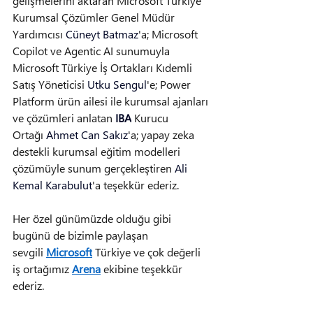
gelişmelerini aktaran Microsoft Türkiye 
Kurumsal Çözümler Genel Müdür 
Yardımcısı 
Cüneyt Batmaz
'a; Microsoft 
Copilot ve Agentic AI sunumuyla 
Microsoft Türkiye İş Ortakları Kıdemli 
Satış Yöneticisi 
Utku Sengul
'e; Power 
Platform ürün ailesi ile kurumsal ajanları 
ve çözümleri anlatan 
IBA
 Kurucu 
Ortağı 
Ahmet Can Sakız
'a; yapay zeka 
destekli kurumsal eğitim modelleri 
çözümüyle sunum gerçekleştiren 
Ali 
Kemal Karabulut
'a teşekkür ederiz.
Her özel günümüzde olduğu gibi 
bugünü de bizimle paylaşan 
sevgili 
Microsoft
 Türkiye ve çok değerli 
iş ortağımız 
Arena
 ekibine teşekkür 
ederiz.