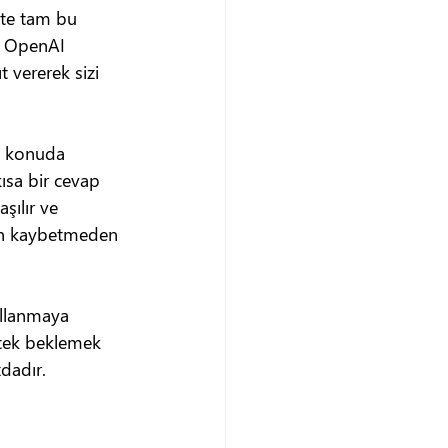
şte tam bu 
. OpenAI 
 vererek sizi 
ok konuda 
ısa bir cevap 
şılır ve 
man kaybetmeden 
ullanmaya 
stek beklemek 
dadır.