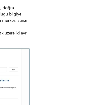
z; doğru 
duğu bilgiye 
gi merkezi sunar.
 üzere iki ayrı 