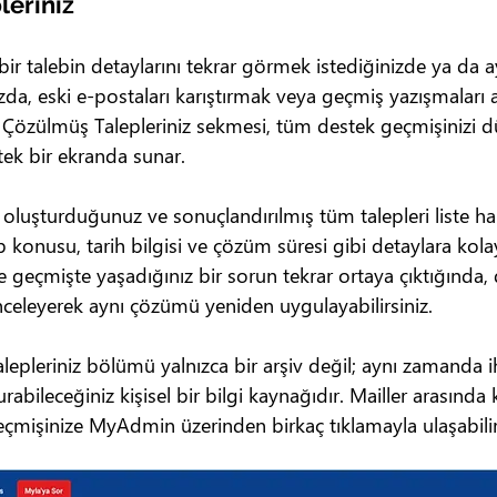
leriniz
 bir talebin detaylarını tekrar görmek istediğinizde ya da 
ızda, eski e-postaları karıştırmak veya geçmiş yazışmaları
 Çözülmüş Talepleriniz sekmesi, tüm destek geçmişinizi dü
e tek bir ekranda sunar.
luşturduğunuz ve sonuçlandırılmış tüm talepleri liste ha
ep konusu, tarih bilgisi ve çözüm süresi gibi detaylara kola
ece geçmişte yaşadığınız bir sorun tekrar ortaya çıktığında
 inceleyerek aynı çözümü yeniden uygulayabilirsiniz.
lepleriniz bölümü yalnızca bir arşiv değil; aynı zamanda i
ileceğiniz kişisel bir bilgi kaynağıdır. Mailler arasınd
çmişinize MyAdmin üzerinden birkaç tıklamayla ulaşabilir