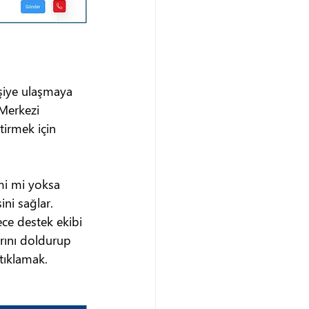
şiye ulaşmaya 
 Merkezi 
tirmek için 
imi mi yoksa 
ni sağlar. 
ece destek ekibi 
arını doldurup 
tıklamak.