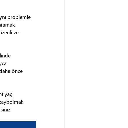
aynı problemle 
 aramak 
zenli ve 
linde 
yca 
, daha önce 
htiyaç 
a kaybolmak 
siniz.