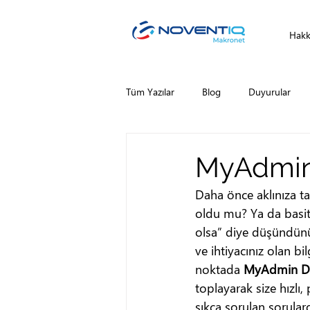
Hakk
Tüm Yazılar
Blog
Duyurular
MyAdmin:
Daha önce aklınıza ta
oldu mu? Ya da basit
olsa” diye düşündünüz
ve ihtiyacınız olan b
noktada
MyAdmin De
toplayarak size hızlı
sıkça sorulan sorular