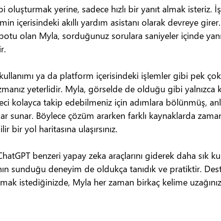
i oluşturmak yerine, sadece hızlı bir yanıt almak isteriz. İ
 içerisindeki akıllı yardım asistanı olarak devreye girer
botu olan Myla, sorduğunuz sorulara saniyeler içinde yanıt
r.
s kullanımı ya da platform içerisindeki işlemler gibi pek ç
anız yeterlidir. Myla, görselde de olduğu gibi yalnızca k
ci kolayca takip edebilmeniz için adımlara bölünmüş, anla
alar sunar. Böylece çözüm ararken farklı kaynaklarda za
 bir yol haritasına ulaşırsınız.
hatGPT benzeri yapay zeka araçlarını giderek daha sık k
a’nın sunduğu deneyim de oldukça tanıdık ve pratiktir. De
lmak istediğinizde, Myla her zaman birkaç kelime uzağınız