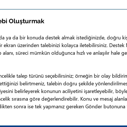
lebi Oluşturmak
zda ya da bir konuda destek almak istediğinizde, doğru ki
r ekran üzerinden talebinizi kolayca iletebilirsiniz. Destek
p alanı, süreci mümkün olduğunca hızlı ve anlaşılır hale ge
elikle talep türünü seçebilirsiniz; örneğin bir olay bildir
ttiğinizi belirtmeniz, talebin doğru şekilde yönlendirilmesi
esini belirleyerek konunun aciliyetini işaretleyebilir, böyl
ncelik sırasına göre değerlendirebilir. Konu ve mesaj alanl
dikten sonra ise tek yapmanız gereken Gönder butonuna 