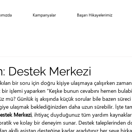
ımızda
Kampanyalar
Başarı Hikayelerimiz
 Destek Merkezi
kılan bir soru için doğru kişiye ulaşmaya çalışırken zaman
 bir işlemi yaparken “Keşke bunun cevabını hemen bulabi
 mü? Günlük iş akışında küçük sorular bile bazen süreci y
ilgiye ulaşmak beklediğinizden daha uzun sürebilir. İşte t
stek Merkezi
, ihtiyaç duyduğunuz tüm yardım kaynakların
, pratik ve kolay bir deneyim sunar. Destek taleplerinden 
dan akıllı asistan desteğine kadar aradığınız her şeye bir