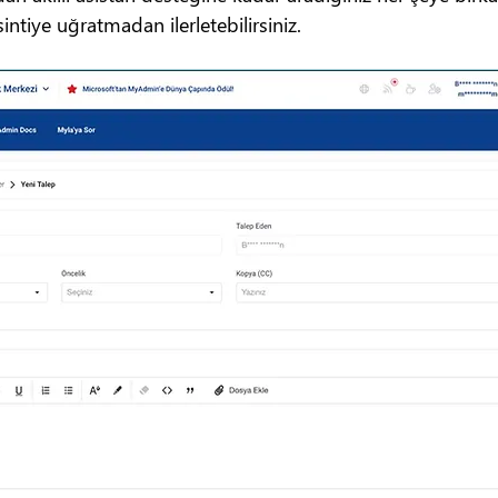
kesintiye uğratmadan ilerletebilirsiniz.