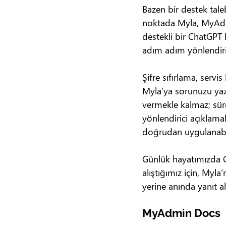
Bazen bir destek taleb
noktada Myla, MyAdmin
destekli bir ChatGPT 
adım adım yönlendiri
Şifre sıfırlama, servi
Myla’ya sorunuzu yazm
vermekle kalmaz; süre
yönlendirici açıklam
doğrudan uygulanabilir
Günlük hayatımızda C
alıştığımız için, Myl
yerine anında yanıt a
MyAdmin Docs