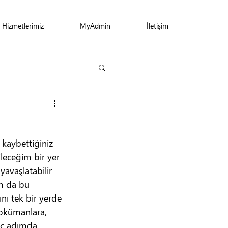
Hizmetlerimiz
MyAdmin
İletişim
 kaybettiğiniz 
leceğim bir yer 
avaşlatabilir 
am da bu 
ı tek bir yerde 
dokümanlara, 
kaç adımda 