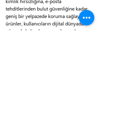
kimlik hırsızlığına, e-posta 
tehditlerinden bulut güvenliğine kadar 
geniş bir yelpazede koruma sağlayan bu 
ürünler, kullanıcıların dijital dünyada 
güvende kalmalarına yardımcı olur. 
Microsoft’un teknolojik altyapısı ve 
sürekli yenilenen tehdit veritabanı ile 
desteklenen bu çözümler, siber güvenlik 
dünyasında önemli bir yer edinmiştir.
Teknolojinin hızla geliştiği ve siber 
tehditlerin giderek arttığı günümüzde, 
Microsoft Defender ürün ailesi, 
kullanıcıların güvenliğini sağlamak için 
güçlü bir seçenek olarak öne 
çıkmaktadır. Bu ürünler, hem bireysel 
kullanıcılar hem de işletmeler için 
güvenilir bir siber güvenlik çözümü 
sunar ve dijital dünyada güvenliğinizi 
sağlamanın en etkili yollarından biridir.