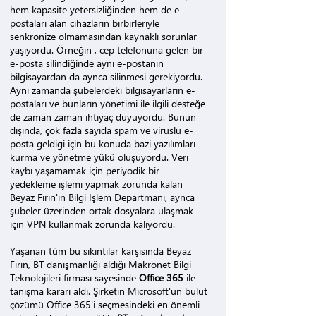
hem kapasite yetersizliğinden hem de e-
postaları alan cihazların birbirleriyle
senkronize olmamasından kaynaklı sorunlar
yaşıyordu. Örneğin , cep telefonuna gelen bir
e-posta silindiğinde aynı e-postanın
bilgisayardan da aynca silinmesi gerekiyordu.
Aynı zamanda şubelerdeki bilgisayarların e-
postaları ve bunların yönetimi ile ilgili desteğe
de zaman zaman ihtiyaç duyuyordu. Bunun
dışında, çok fazla sayıda spam ve virüslu e-
posta geldigi için bu konuda bazi yazılımları
kurma ve yönetme yükü oluşuyordu. Veri
kaybı yaşamamak için periyodik bir
yedekleme işlemi yapmak zorunda kalan
Beyaz Fırın'ın Bilgi İşlem Departmanı, aynca
şubeler üzerinden ortak dosyalara ulaşmak
için VPN kullanmak zorunda kalıyordu.
Yaşanan tüm bu sıkıntılar karşısında Beyaz
Fırın, BT danışmanlığı aldığı Makronet Bilgi
Teknolojileri firması sayesinde
Office 365
ile
tanışma kararı aldı. Şirketin Microsoft'un bulut
çözümü Office 365'i seçmesindeki en önemli