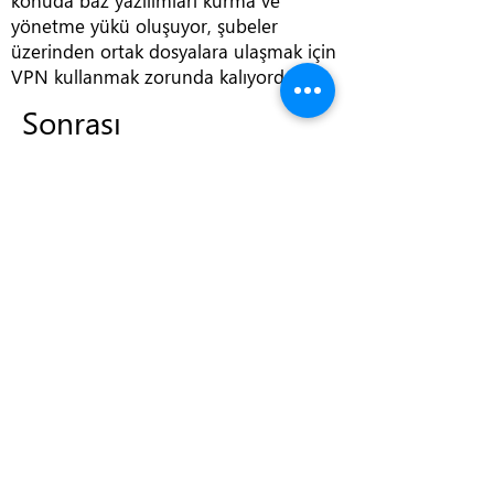
konuda baz yazılımları kurma ve
yönetme yükü oluşuyor, şubeler
üzerinden ortak dosyalara ulaşmak için
VPN kullanmak zorunda kalıyordu.
Sonrası
Office 365 ile buluta geçtikten sonra
özellikle e-posta ve dosya paylaşımı
konusunda çok ciddi verimlilik elde etti.
Şirket çalışanları e-postalarına ve
dosyalarına her yerden senkronize bir
şekilde ulaşabilmeye başladı. Office 365
ile gelen Lync yazılımı sayesinde şube
müdürleri arasında ki toplantıların
çevrimiçi olarak yapılabilmesine olanak
sağlandı.
Anasayfa
Hakkımızda
Başarı Hikayelerimiz