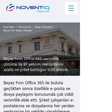
Ana Sayfa
/
Hakkımızda
/
Başarı Hikayeleri
/
Beyaz Fırın Başarı Hikayesi
Beyaz Fırın, Office 365 verimlilik
çözümü ile BT yatırım maliyetlerini
azalttı ve şirket karlılığını %30 arttırdı.
Beyaz Fırın Office 365 ile buluta
geçtikten sonra özellikle e-posta ve
dosya paylaşımı konusunda çok ciddi
verimlilik elde etti. Şirket çalışanları e-
postalarına ve dosyalarına her yerden
senkronize bir şekilde ulaşabilmeye